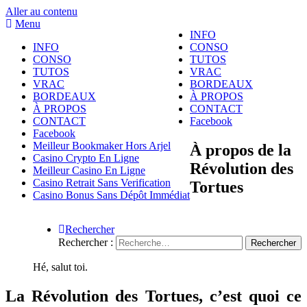
Aller au contenu
Menu
INFO
INFO
CONSO
CONSO
TUTOS
TUTOS
VRAC
VRAC
BORDEAUX
BORDEAUX
À PROPOS
À PROPOS
CONTACT
CONTACT
Facebook
Facebook
Meilleur Bookmaker Hors Arjel
À propos de la
Casino Crypto En Ligne
Révolution des
Meilleur Casino En Ligne
Casino Retrait Sans Verification
Tortues
Casino Bonus Sans Dépôt Immédiat
Rechercher
Rechercher :
Hé, salut toi.
La Révolution des Tortues, c’est quoi ce