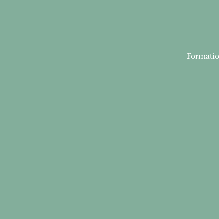
Formatio