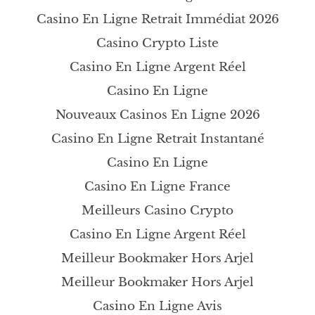
Casino En Ligne Retrait Immédiat 2026
Casino Crypto Liste
Casino En Ligne Argent Réel
Casino En Ligne
Nouveaux Casinos En Ligne 2026
Casino En Ligne Retrait Instantané
Casino En Ligne
Casino En Ligne France
Meilleurs Casino Crypto
Casino En Ligne Argent Réel
Meilleur Bookmaker Hors Arjel
Meilleur Bookmaker Hors Arjel
Casino En Ligne Avis