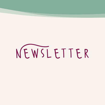
Newsletter