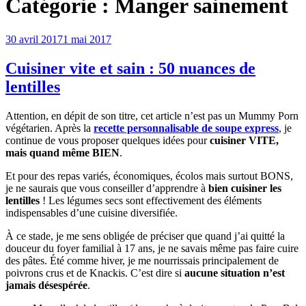
Catégorie : Manger sainement
30 avril 2017
1 mai 2017
Cuisiner vite et sain : 50 nuances de
lentilles
Attention, en dépit de son titre, cet article n’est pas un Mummy Porn
végétarien. Après la
recette personnalisable de soupe express
, je
continue de vous proposer quelques idées pour
cuisiner VITE,
mais quand même BIEN
.
Et pour des repas variés, économiques, écolos mais surtout BONS,
je ne saurais que vous conseiller d’apprendre à
bien cuisiner les
lentilles
! Les légumes secs sont effectivement des éléments
indispensables d’une cuisine diversifiée.
À ce stade, je me sens obligée de préciser que quand j’ai quitté la
douceur du foyer familial à 17 ans, je ne savais même pas faire cuire
des pâtes. Été comme hiver, je me nourrissais principalement de
poivrons crus et de Knackis. C’est dire si
aucune situation n’est
jamais désespérée
.