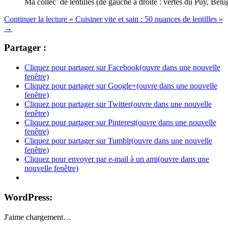
Ma collec’ de lentilles (de gauche à droite : vertes du Puy, Belug
Continuer la lecture
« Cuisiner vite et sain : 50 nuances de lentilles »
→
Partager :
Cliquez pour partager sur Facebook(ouvre dans une nouvelle
fenêtre)
Cliquez pour partager sur Google+(ouvre dans une nouvelle
fenêtre)
Cliquez pour partager sur Twitter(ouvre dans une nouvelle
fenêtre)
Cliquez pour partager sur Pinterest(ouvre dans une nouvelle
fenêtre)
Cliquez pour partager sur Tumblr(ouvre dans une nouvelle
fenêtre)
Cliquez pour envoyer par e-mail à un ami(ouvre dans une
nouvelle fenêtre)
WordPress:
J'aime
chargement…