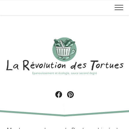
Skip
to
content
RÉFLÉCHIR
RÉFLEXIONS SUR LA TRANSITION
AGIR
HUMEURS / HUMOUR
ÉVITER LE GREENWASHING
BORDEAUX CITY GUIDE ❤
MEILLEUR BOOKMAKER HORS ARJEL
SORTIR DE LA SOCIÉTÉ DE CONSOMMATION
MES SERVICES
CASINO CRYPTO EN LIGNE
SOIGNER SA SANTÉ AU NATUREL
CONFÉRENCES / INTERVENTIONS
À PROPOS
MEILLEUR CASINO EN LIGNE
Coaching d’entrepreneurs
VIVRE HEUREUX
QUI SUIS-JE ?
CASINO RETRAIT SANS VERIFICATION
RECETTES ET DIY ÉCOLOS
MONÉTISATION ET COLLABORATIONS
CASINO BONUS SANS DÉPÔT IMMÉDIAT
S’inscrire à la newsletter