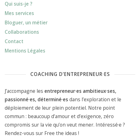
Qui suis-je ?
Mes services
Bloguer, un métier
Collaborations
Contact
Mentions Légales
COACHING D’ENTREPRENEUR·ES
J’accompagne les
entrepreneur·es ambitieux·ses,
passionné·es, déterminé·es
dans l’exploration et le
déploiement de leur plein potentiel. Notre point
commun : beaucoup d’amour et d’exigence, zéro
compromis sur la vie qu’on veut mener. Intéressé·e ?
Rendez-vous sur Free the ideas !