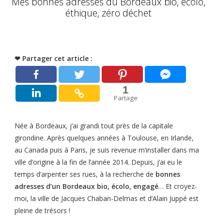
Mes bonnes adresses du Bordeaux bio, écolo,
éthique, zéro déchet
❤ Partager cet article :
1
Partage
Née à Bordeaux, j’ai grandi tout près de la capitale
girondine. Après quelques années à Toulouse, en Irlande,
au Canada puis à Paris, je suis revenue m’installer dans ma
ville d’origine à la fin de l’année 2014. Depuis, j’ai eu le
temps d’arpenter ses rues, à la recherche de
bonnes
adresses d’un Bordeaux bio, écolo, engagé
… Et croyez-
moi, la ville de Jacques Chaban-Delmas et d’Alain Juppé est
pleine de trésors !