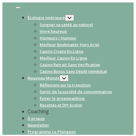
Skip
Expand
to
Menu
Écologie intérieure
Toggle
content
Child
Soigner sa santé au naturel
Menu
Vivre heureux
Humeurs / Humour
Meilleur Bookmaker Hors Arjel
Casino Crypto En Ligne
Meilleur Casino En Ligne
Casino Retrait Sans Verification
Casino Bonus Sans Dépôt Immédiat
Nouveau Monde
Toggle
Child
Réflexions sur la transition
Menu
Sortir de la société de consommation
Éviter le greenwashing
Recettes et DIY écolos
Coaching
À propos
Newsletter
Programme Le Plongeon