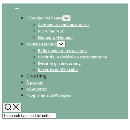
Expand
Menu
Écologie intérieure
Toggle
Child
Soigner sa santé au naturel
Menu
Vivre heureux
Humeurs / Humour
Nouveau Monde
Toggle
Child
Réflexions sur la transition
Menu
Sortir de la société de consommation
Éviter le greenwashing
Recettes et DIY écolos
Coaching
À propos
Newsletter
Programme Le Plongeon