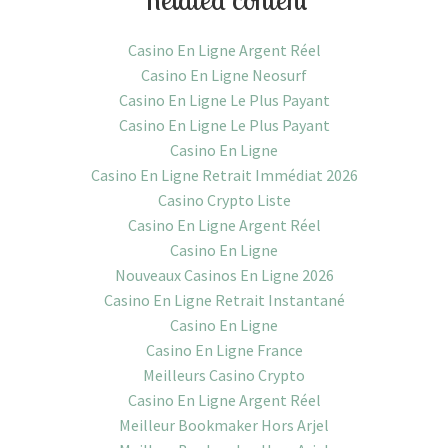
Casino En Ligne Argent Réel
Casino En Ligne Neosurf
Casino En Ligne Le Plus Payant
Casino En Ligne Le Plus Payant
Casino En Ligne
Casino En Ligne Retrait Immédiat 2026
Casino Crypto Liste
Casino En Ligne Argent Réel
Casino En Ligne
Nouveaux Casinos En Ligne 2026
Casino En Ligne Retrait Instantané
Casino En Ligne
Casino En Ligne France
Meilleurs Casino Crypto
Casino En Ligne Argent Réel
Meilleur Bookmaker Hors Arjel