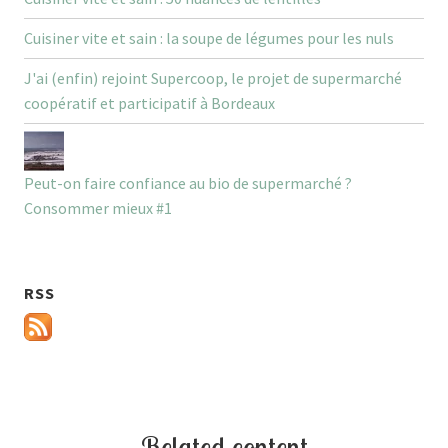
Cuisiner vite et sain : la soupe de légumes pour les nuls
J'ai (enfin) rejoint Supercoop, le projet de supermarché
coopératif et participatif à Bordeaux
Peut-on faire confiance au bio de supermarché ?
Consommer mieux #1
RSS
Related content