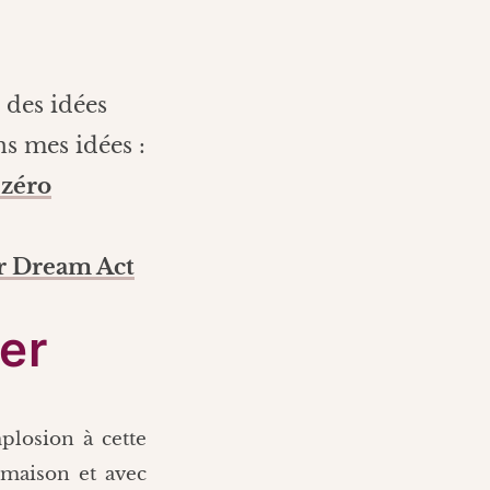
 des idées
s mes idées :
 zéro
ur Dream Act
er
plosion à cette
t maison et avec