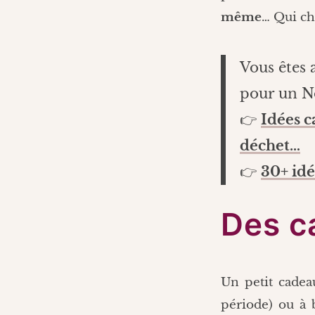
même
… Qui ch
Vous êtes 
pour un No
👉
Idées c
déchet…
👉
30+ idé
Des c
Un petit cadea
période) ou à b