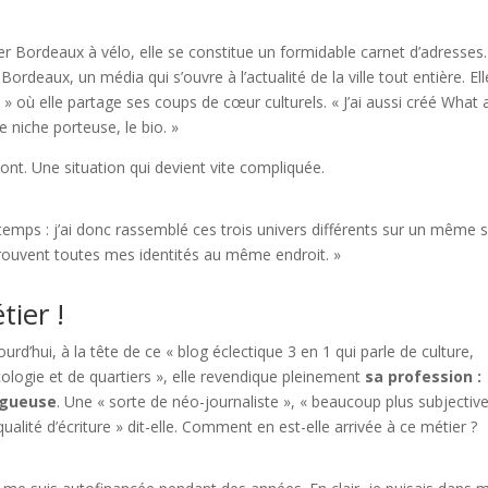
ner Bordeaux à vélo, elle se constitue un formidable carnet d’adresses
rdeaux, un média qui s’ouvre à l’actualité de la ville tout entière. Ell
 » où elle partage ses coups de cœur culturels. « J’ai aussi créé What 
 niche porteuse, le bio. »
ont. Une situation qui devient vite compliquée.
temps : j’ai donc rassemblé ces trois univers différents sur un même s
trouvent toutes mes identités au même endroit. »
tier !
ourd’hui, à la tête de ce « blog éclectique 3 en 1 qui parle de culture,
cologie et de quartiers », elle revendique pleinement
sa profession :
ogueuse
. Une « sorte de néo-journaliste », « beaucoup plus subjecti
qualité d’écriture » dit-elle. Comment en est-elle arrivée à ce métier ?