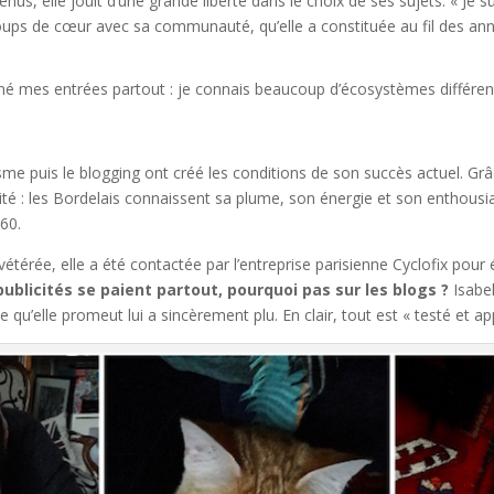
us, elle jouit d’une grande liberté dans le choix de ses sujets. « J
coups de cœur avec sa communauté, qu’elle a constituée au fil des an
nné mes entrées partout : je connais beaucoup d’écosystèmes différen
sme puis le blogging ont créé les conditions de son succès actuel. Grâ
ité : les Bordelais connaissent sa plume, son énergie et son enthous
960.
étérée, elle a été contactée par l’entreprise parisienne Cyclofix pour é
publicités se paient partout, pourquoi pas sur les blogs ?
Isabel
e qu’elle promeut lui a sincèrement plu. En clair, tout est « testé et ap