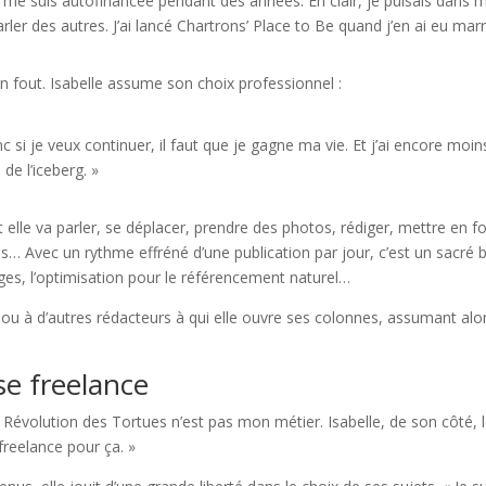
e me suis autofinancée pendant des années. En clair, je puisais dans 
arler des autres. J’ai lancé Chartrons’ Place to Be quand j’en ai eu mar
’en fout. Isabelle assume son choix professionnel :
 si je veux continuer, il faut que je gagne ma vie. Et j’ai encore moin
 de l’iceberg. »
t elle va parler, se déplacer, prendre des photos, rédiger, mettre en f
Avec un rythme effréné d’une publication par jour, c’est un sacré bou
pages, l’optimisation pour le référencement naturel…
 ou à d’autres rédacteurs à qui elle ouvre ses colonnes, assumant alors
e freelance
évolution des Tortues n’est pas mon métier. Isabelle, de son côté, l
freelance pour ça. »