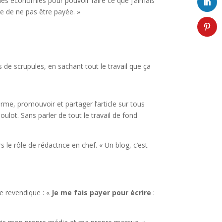
mes économies pour pouvoir faire ce que j’aimais
re de ne pas être payée. »
s de scrupules, en sachant tout le travail que ça
orme, promouvoir et partager l’article sur tous
lot. Sans parler de tout le travail de fond
 le rôle de rédactrice en chef. « Un blog, c’est
e revendique : «
Je me fais payer pour écrire
: