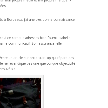
e suis mon propre média et ma propre marque. »
nées.
ts à Bordeaux, j’ai une très bonne connaissance
ce à ce carnet d’adresses bien fourni, Isabelle
iasme communicatif. Son assurance, elle
crire un article sur cette start-up qui répare des
le ne revendique pas une quelconque objectivité
prouvé » !