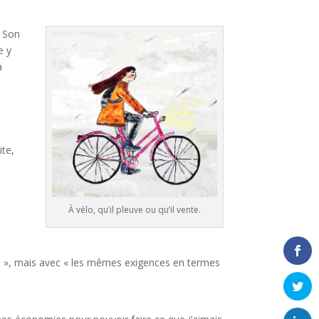
. Son
e y
a
ite,
À vélo, qu’il pleuve ou qu’il vente.
ve », mais avec « les mêmes exigences en termes