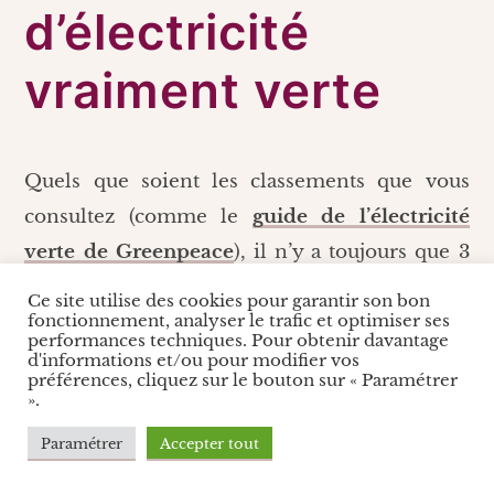
d’électricité
vraiment verte
Quels que soient les classements que vous
consultez (comme le
guide de l’électricité
verte de Greenpeace
), il n’y a toujours que 3
fournisseurs d’énergie vraiment verte : je vous
Ce site utilise des cookies pour garantir son bon
fonctionnement, analyser le trafic et optimiser ses
les présente ?
performances techniques. Pour obtenir davantage
d'informations et/ou pour modifier vos
préférences, cliquez sur le bouton sur « Paramétrer
Enercoop, le plus
».
militant
Paramétrer
Accepter tout