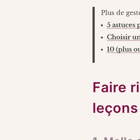
Plus de gest
5 astuces 
Choisir u
10 (plus 
Faire 
leçons