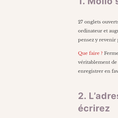
1. Mollo 
27 onglets ouverts
ordinateur et au
pensez y revenir p
Que faire ?
Fermer
véritablement de 
enregistrer en f
2. L’adr
écrirez