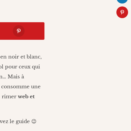
en noir et blanc,
ol pour ceux qui
en… Mais à
que consomme une
p rimer
web et
vez le guide 😉