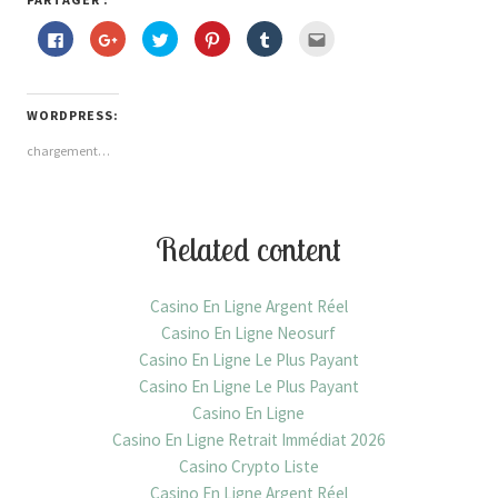
h
C
C
C
C
C
C
o
l
l
l
l
l
l
i
i
i
i
i
i
i
q
q
q
q
q
q
u
u
u
u
u
u
s
e
e
e
e
e
e
z
z
z
z
z
z
WORDPRESS:
i
p
p
p
p
p
p
o
o
o
o
o
o
r
chargement…
u
u
u
u
u
u
r
r
r
r
r
r
u
p
p
p
p
p
e
a
a
a
a
a
n
n
r
r
r
r
r
v
t
t
t
t
t
o
e
a
a
a
a
a
y
Related content
g
g
g
g
g
e
c
e
e
e
e
e
r
r
r
r
r
r
p
r
s
s
s
s
s
a
u
u
u
u
u
r
Casino En Ligne Argent Réel
è
r
r
r
r
r
e
F
G
T
P
T
-
Casino En Ligne Neosurf
m
a
o
w
i
u
m
c
o
i
n
m
a
Casino En Ligne Le Plus Payant
e
e
g
t
t
b
i
b
l
t
e
l
l
Casino En Ligne Le Plus Payant
s
o
e
e
r
r
à
o
+
r
e
(
u
Casino En Ligne
o
k
(
(
s
o
n
(
o
o
t
u
a
Casino En Ligne Retrait Immédiat 2026
l
o
u
u
(
v
m
u
v
v
o
r
i
Casino Crypto Liste
a
v
r
r
u
e
(
r
e
e
v
d
o
Casino En Ligne Argent Réel
i