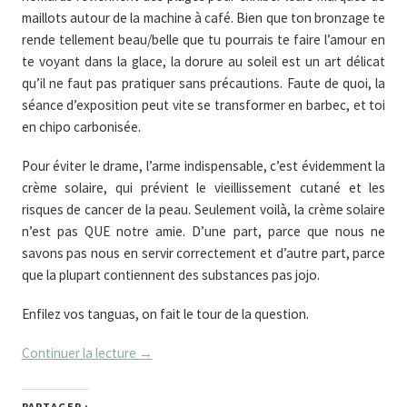
maillots autour de la machine à café. Bien que ton bronzage te
rende tellement beau/belle que tu pourrais te faire l’amour en
te voyant dans la glace, la dorure au soleil est un art délicat
qu’il ne faut pas pratiquer sans précautions. Faute de quoi, la
séance d’exposition peut vite se transformer en barbec, et toi
en chipo carbonisée.
Pour éviter le drame, l’arme indispensable, c’est évidemment la
crème solaire, qui prévient le vieillissement cutané et les
risques de cancer de la peau. Seulement voilà, la crème solaire
n’est pas QUE notre amie. D’une part, parce que nous ne
savons pas nous en servir correctement et d’autre part, parce
que la plupart contiennent des substances pas jojo.
Enfilez vos tanguas, on fait le tour de la question.
Continuer la lecture
«
→
C
PARTAGER :