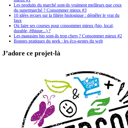
Les produits du marché sont-ils vraiment meilleurs que ceux
du supermarché ? Consommer mieux #3
10 idées reçues sur la filière biologique : démêler le vrai du
faux
Où faire ses courses pour consommer mieux (bio, local,
durable, éthique...) ?
Les magasins bio sont-ils trop chers ? Consommer mieux #2
Bonnes pratiques du geek : les éco-gestes du web
J’adore ce projet-là