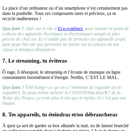
La place d’un ordinateur ou d’un smartphone n’est certainement pas
dans la poubelle. Tous ces composants rares et précieux, ça se
recycle malheureux !
Que faire ?
Aller sur le site d’
Eco-systèmes
, pour trouver le point de
collecte des appareils électriques et électroniques usagés le plus
proche de chez soi. Et n’oublie pas de formater tes appareils avant,
juste pour être sûr que personne ne tombe sur les photos de ton
séjour
à Vendays-Montalivet.
7. Le streaming, tu éviteras
Ô rage, ô désespoir, le streaming et l’écoute de musique en ligne
consomment énormément d’énergie. Netflix, C’EST LE MAL.
Que faire ?
Télécharger ce qu’on a l’intention de regarder (et re-
regarder). Tu peux même acheter le CD/DVD/Blu-Ray/K7 de la
Reine des Neiges, ça reste plus écolo que le replay. Et c’est pas une
blague.
8. Tes appareils, tu éteindras et/ou débrancheras
À quoi ça sert de garder sa box allumée la nuit, ou de laisser branché
un ordinateur portable dont la batterie est pleine ? Je te le donne en