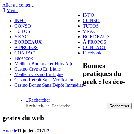
Aller au contenu
Menu
INFO
INFO
CONSO
CONSO
TUTOS
TUTOS
VRAC
VRAC
BORDEAUX
BORDEAUX
À PROPOS
À PROPOS
CONTACT
CONTACT
Facebook
Facebook
Meilleur Bookmaker Hors Arjel
Bonnes
Casino Crypto En Ligne
pratiques du
Meilleur Casino En Ligne
Casino Retrait Sans Verification
geek : les éco-
Casino Bonus Sans Dépôt Immédiat
Rechercher
Rechercher :
gestes du web
Anaelle
11 juillet 2017
2