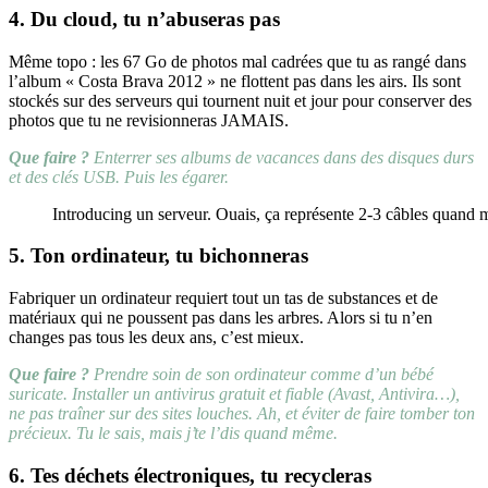
4. Du cloud, tu n’abuseras pas
Même topo : les 67 Go de photos mal cadrées que tu as rangé dans
l’album « Costa Brava 2012 » ne flottent pas dans les airs. Ils sont
stockés sur des serveurs qui tournent nuit et jour pour conserver des
photos que tu ne revisionneras JAMAIS.
Que faire ?
Enterrer ses albums de vacances dans des disques durs
et des clés USB. Puis les égarer.
Introducing un serveur. Ouais, ça représente 2-3 câbles quand
5. Ton ordinateur, tu bichonneras
Fabriquer un ordinateur requiert tout un tas de substances et de
matériaux qui ne poussent pas dans les arbres. Alors si tu n’en
changes pas tous les deux ans, c’est mieux.
Que faire ?
Prendre soin de son ordinateur comme d’un bébé
suricate. Installer un antivirus gratuit et fiable (Avast, Antivira…),
ne pas traîner sur des sites louches. Ah, et éviter de faire tomber ton
précieux. Tu le sais, mais j’te l’dis quand même.
6. Tes déchets électroniques, tu recycleras