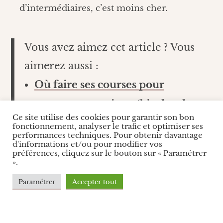
d’intermédiaires, c’est moins cher.
Vous avez aimez cet article ? Vous
aimerez aussi :
Où faire ses courses pour
consommer mieux (bio, local,
Ce site utilise des cookies pour garantir son bon
durable, éthique…) ?
fonctionnement, analyser le trafic et optimiser ses
performances techniques. Pour obtenir davantage
Peut-on faire confiance au bio de
d'informations et/ou pour modifier vos
préférences, cliquez sur le bouton sur « Paramétrer
supermarché ?
».
Les produits du marché sont-ils
Paramétrer
Accepter tout
vraiment meilleurs que ceux du
supermarché ?