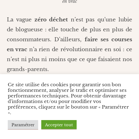
en vrac
La vague
zéro déchet
n’est pas qu’une lubie
de blogueuse : elle touche de plus en plus de
consommateurs. D’ailleurs,
faire ses courses
en vrac
n’a rien de révolutionnaire en soi : ce
n’est ni plus ni moins que ce que faisaient nos
grands-parents.
Le principe : on vient avec ses propres
Ce site utilise des cookies pour garantir son bon
fonctionnement, analyser le trafic et optimiser ses
contenants (bocaux, sacs en tissu, boîtes…),
performances techniques. Pour obtenir davantage
d'informations et/ou pour modifier vos
qu’on pèse au préalable. (Rassurez-vous, si
préférences, cliquez sur le bouton sur « Paramétrer
».
vous n’avez pas de contenant avec vous, vous
pourrez utiliser de petits sacs en papier kraft.)
Paramétrer
Accepter tout
Ensuite, on se sert tout ce qu
‘on veut :