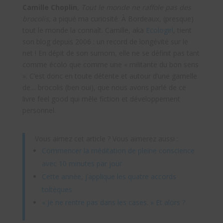
Camille Choplin
,
Tout le monde ne raffole pas des
brocolis
, a piqué ma curiosité. À Bordeaux, (presque)
tout le monde la connaît. Camille, aka
Ecologirl
, tient
son blog depuis 2006 : un record de longévité sur le
net ! En dépit de son surnom, elle ne se définit pas tant
comme écolo que comme une « militante du bon sens
». C’est donc en toute détente et autour d’une gamelle
de… brocolis (ben oui), que nous avons parlé de ce
livre feel good qui mêle fiction et développement
personnel.
Vous aimez cet article ? Vous aimerez aussi :
Commencer la méditation de pleine conscience
avec 10 minutes par jour
Cette année, j’applique les quatre accords
toltèques
« Je ne rentre pas dans les cases. » Et alors ?