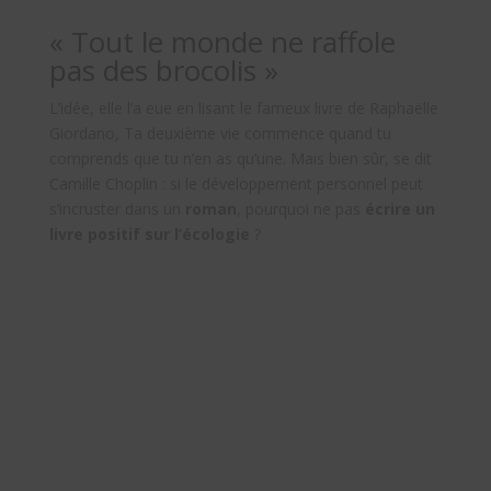
« Tout le monde ne raffole
pas des brocolis »
L’idée, elle l’a eue en lisant le fameux livre de Raphaëlle
Giordano, Ta deuxième vie commence quand tu
comprends que tu n’en as qu’une. Mais bien sûr, se dit
Camille Choplin : si le développement personnel peut
s’incruster dans un
roman
, pourquoi ne pas
écrire un
livre positif sur l’écologie
?