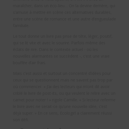
maraîcher, dans un éco-lieu… On la devine derrière, qui
s’amuse à mettre en scène ces alternatives durables,
entre une scène de romance et une autre d’engueulade
familiale.
Le tout donne un livre pas prise de tête, léger, positif,
qui se lit vite et avec le sourire. Parfois même des
éclats de rire. Dans le contexte actuel - où les
nouvelles alarmantes se succèdent -, c’est une vraie
bouffée d’air frais.
Mais c’est aussi et surtout un concentré d’idées pour
ceux qui se questionnent mais ne savent pas trop par
où commencer. « J’ai des lecteurs qui m’ont dit avoir
criblé le livre de post-its, ou qui veulent le relire avec un
carnet pour noter ! » rigole Camille. « Si lecteur referme
le livre avec ne serait-ce qu’une nouvelle idée, c’est
déjà super. » En ce sens, Ecologirl a clairement réussi
son défi.