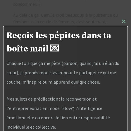
consommer. »
Au delà de ça, Camille croit beaucoup à la puissance du
féminin : « Un cercle de femmes, c’est soutenant,
Close
vraiment. Entre meufs, il y a une libération, une
this
Reçois les pépites dans ta
modul
sororité, qu’il n’y a pas dans un groupe mixte. »
Mais elle n’en dira pas plus, car ça, c’est pour de futurs
boîte mail 💌
projets.
Chaque fois que ça me pète (pardon, quand j'ai un élan du
Envie de lire le bouquin de Camille, ou d’offrir un roman
à quelqu’un en plein questionnement, en recherche
cœur), je prends mon clavier pour te partager ce qui me
d’idées pour se lancer ? Vous tenez là un bon moyen
touche, m'inspire ou m'apprend quelque chose.
de parler d’écologie autrement !
Acheter le livre de Camille
Mes sujets de prédilection : la reconversion et
Choplin
l'entrepreneuriat en mode "slow", l'intelligence
émotionnelle ou encore le lien entre responsabilité
individuelle et collective.