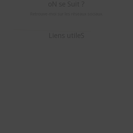
oN se Suit ?
Retrouve-moi sur les réseaux sociaux.
Liens utileS
Le blog
contact
coups de coeur
Mentions légales et politique de
confidentialité
CGV