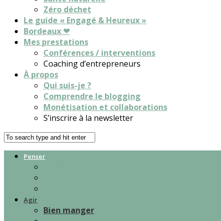
Zéro déchet
Le guide « Engagé & Heureux »
Bordeaux ❤
Mes prestations
Conférences / interventions
Coaching d’entrepreneurs
À propos
Qui suis-je ?
Comprendre le blogging
Monétisation et collaborations
S’inscrire à la newsletter
Penser
Réflexions sur la transition
Féminisme
Vivre heureux
Agir
Bien manger