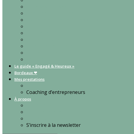
Cadeaux écolos
Faire ses courses
Gestes écologiques
Hygiène et cosmétiques sains
Maison verte
Manger bio
Mode éthique
Produits ménagers
Santé naturelle
Zéro déchet
Le guide « Engagé & Heureux »
Bordeaux ❤
Mes prestations
Conférences / interventions
Coaching d’entrepreneurs
À propos
Qui suis-je ?
Comprendre le blogging
Monétisation et collaborations
S’inscrire à la newsletter