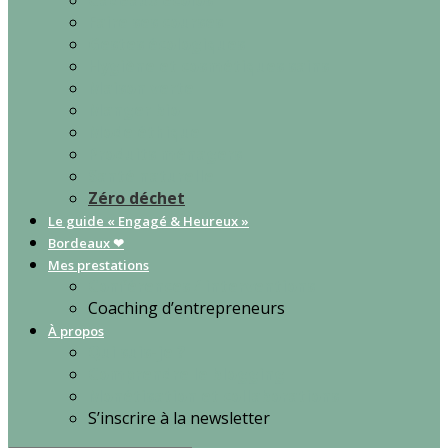
Cadeaux écolos
Faire ses courses
Gestes écologiques
Hygiène et cosmétiques sains
Maison verte
Manger bio
Mode éthique
Produits ménagers
Santé naturelle
Zéro déchet
Le guide « Engagé & Heureux »
Bordeaux ❤
Mes prestations
Conférences / interventions
Coaching d’entrepreneurs
À propos
Qui suis-je ?
Comprendre le blogging
Monétisation et collaborations
S’inscrire à la newsletter