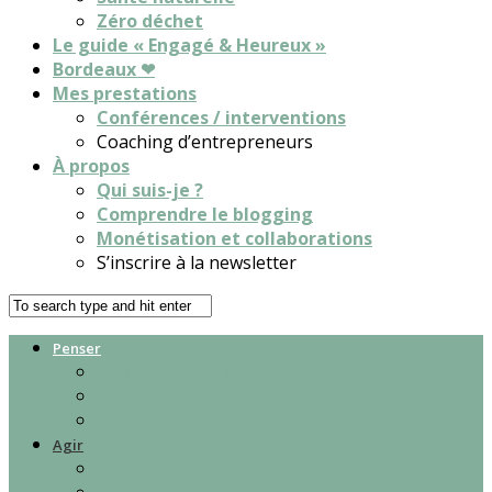
Zéro déchet
Le guide « Engagé & Heureux »
Bordeaux ❤
Mes prestations
Conférences / interventions
Coaching d’entrepreneurs
À propos
Qui suis-je ?
Comprendre le blogging
Monétisation et collaborations
S’inscrire à la newsletter
Penser
Réflexions sur la transition
Féminisme
Vivre heureux
Agir
Bien manger