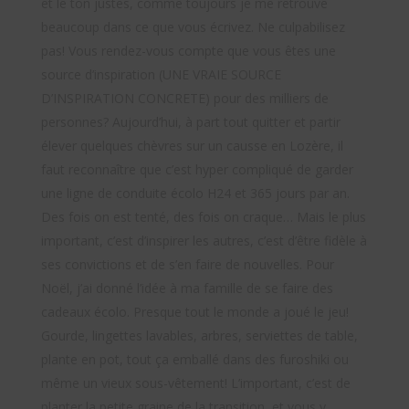
et le ton justes, comme toujours je me retrouve
beaucoup dans ce que vous écrivez. Ne culpabilisez
pas! Vous rendez-vous compte que vous êtes une
source d’inspiration (UNE VRAIE SOURCE
D’INSPIRATION CONCRETE) pour des milliers de
personnes? Aujourd’hui, à part tout quitter et partir
élever quelques chèvres sur un causse en Lozère, il
faut reconnaître que c’est hyper compliqué de garder
une ligne de conduite écolo H24 et 365 jours par an.
Des fois on est tenté, des fois on craque… Mais le plus
important, c’est d’inspirer les autres, c’est d’être fidèle à
ses convictions et de s’en faire de nouvelles. Pour
Noël, j’ai donné l’idée à ma famille de se faire des
cadeaux écolo. Presque tout le monde a joué le jeu!
Gourde, lingettes lavables, arbres, serviettes de table,
plante en pot, tout ça emballé dans des furoshiki ou
même un vieux sous-vêtement! L’important, c’est de
planter la petite graine de la transition, et vous y