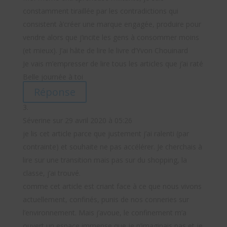
constamment tiraillée par les contradictions qui
consistent à’créer une marque engagée, produire pour
vendre alors que j’incite les gens à consommer moins
(et mieux). J’ai hâte de lire le livre d’Yvon Chouinard
Je vais m’empresser de lire tous les articles que j’ai raté
Belle journée à toi
Réponse
Séverine
sur 29 avril 2020 à 05:26
je lis cet article parce que justement j’ai ralenti (par
contrainte) et souhaite ne pas accélérer. Je cherchais à
lire sur une transition mais pas sur du shopping, la
classe, j’ai trouvé.
comme cet article est criant face à ce que nous vivons
actuellement, confinés, punis de nos conneries sur
l’environnement. Mais j’avoue, le confinement m’a
ouvert un espace immense que je n’imaginais pas et je