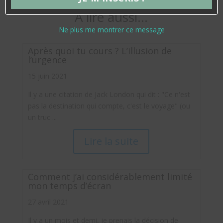
mail
À lire aussi…
Ne plus me montrer ce message
Après quoi tu cours ? L’illusion de
l’urgence
15 juin 2021
Il y a une citation de Jack London qui dit : "Ce n'est
pas la destination qui compte, c'est le voyage" (ou
un truc ...
Lire la suite
Comment j’ai considérablement limité
mon temps d’écran
27 avril 2021
Il y a un mois et demi, je prenais la décision de