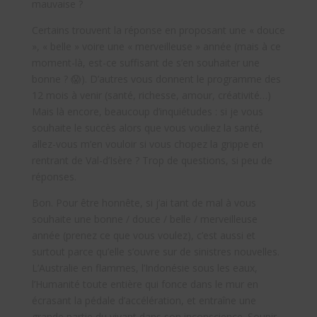
mauvaise ?
Certains trouvent la réponse en proposant une « douce
», « belle » voire une « merveilleuse » année (mais à ce
moment-là, est-ce suffisant de s’en souhaiter une
bonne ? 😱). D’autres vous donnent le programme des
12 mois à venir (santé, richesse, amour, créativité…)
Mais là encore, beaucoup d’inquiétudes : si je vous
souhaite le succès alors que vous vouliez la santé,
allez-vous m’en vouloir si vous chopez la grippe en
rentrant de Val-d’Isère ? Trop de questions, si peu de
réponses.
Bon. Pour être honnête, si j’ai tant de mal à vous
souhaite une bonne / douce / belle / merveilleuse
année (prenez ce que vous voulez), c’est aussi et
surtout parce qu’elle s’ouvre sur de sinistres nouvelles.
L’Australie en flammes, l’Indonésie sous les eaux,
l’Humanité toute entière qui fonce dans le mur en
écrasant la pédale d’accélération, et entraîne une
grande partie du vivant dans son inconscience. Soupir.