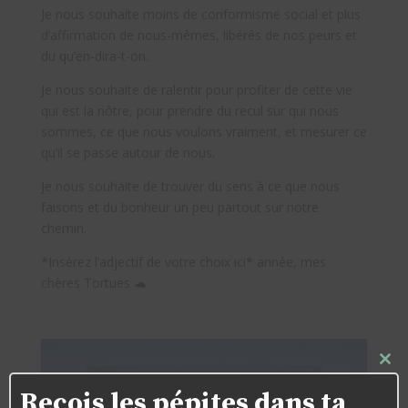
Je nous souhaite moins de conformisme social et plus
d’affirmation de nous-mêmes, libérés de nos peurs et
du qu’en-dira-t-on.
Je nous souhaite de ralentir pour profiter de cette vie
qui est la nôtre, pour prendre du recul sur qui nous
sommes, ce que nous voulons vraiment, et mesurer ce
qu’il se passe autour de nous.
Je nous souhaite de trouver du sens à ce que nous
faisons et du bonheur un peu partout sur notre
chemin.
*Insérez l’adjectif de votre choix ici* année, mes
chères Tortues 🐢
Close
this
Reçois les pépites dans ta
modul