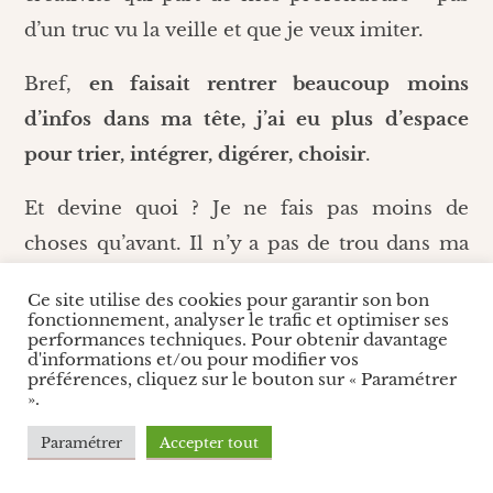
d’un truc vu la veille et que je veux imiter.
Bref,
en faisait rentrer beaucoup moins
d’infos dans ma tête, j’ai eu plus d’espace
pour trier, intégrer, digérer, choisir
.
Et devine quoi ? Je ne fais pas moins de
choses qu’avant. Il n’y a pas de trou dans ma
vie. Pas même de manque à gagner pour mon
Ce site utilise des cookies pour garantir son bon
entreprise.
Même sans les réseaux sociaux, la
fonctionnement, analyser le trafic et optimiser ses
performances techniques. Pour obtenir davantage
vie me présente toujours bien plus
d'informations et/ou pour modifier vos
préférences, cliquez sur le bouton sur « Paramétrer
d’opportunités que je n’ai de temps à leur
».
consacrer
. (Ce qui est toujours aussi frustrant,
Paramétrer
Accepter tout
mais je développerais le sujet du choix une
autre fois.)