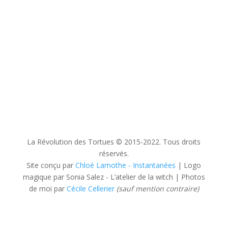
Le blog
contact
coups de coeur
Mentions légales et politique de
confidentialité
CGV
La Révolution des Tortues © 2015-2022. Tous droits
réservés.
Site conçu par
Chloé Lamothe - Instantanées
| Logo
magique par Sonia Salez - L’atelier de la witch | Photos
de moi par
Cécile Cellerier
(sauf mention contraire)